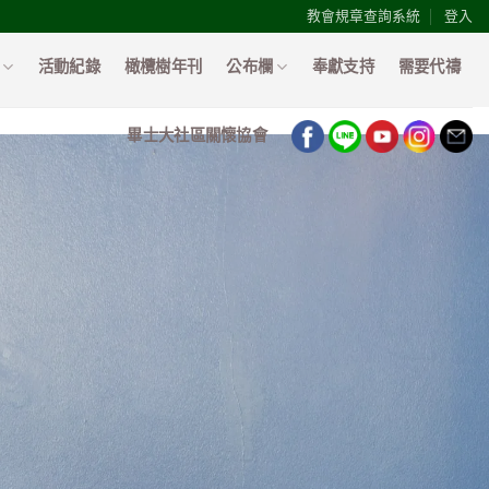
教會規章查詢系統
登入
活動紀錄
橄欖樹年刊
公布欄
奉獻支持
需要代禱
畢士大社區關懷協會