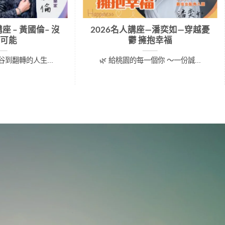
座 – 黃國倫– 沒
2026名人講座—潘奕如—穿越憂
可能
鬱 擁抱幸福
到翻轉的人生...
🌿 給桃園的每一個你 ～一份誠...