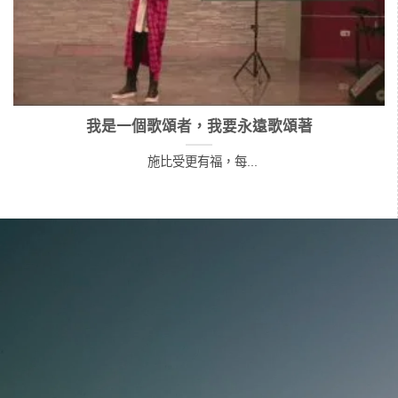
神巡迴特會
2024幸福名人講座 – 吳信達 – 發
現者之路
十月、十一月...
一個在國際獲獎無數的發明家，從...
我是一個歌頌者，我要永遠歌頌著
施比受更有福，每...