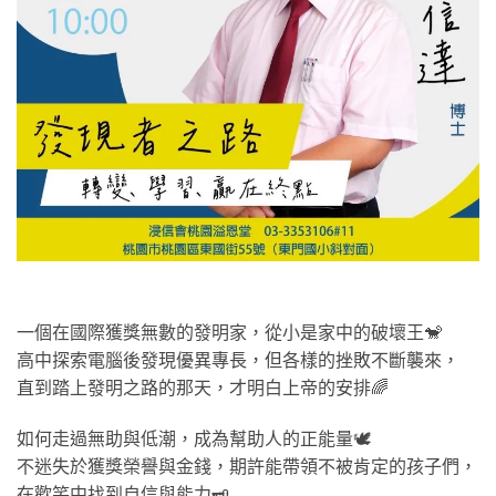
一個在國際獲獎無數的發明家，從小是家中的破壞王🐒
高中探索電腦後發現優異專長，但各樣的挫敗不斷襲來，
直到踏上發明之路的那天，才明白上帝的安排🌈
如何走過無助與低潮，成為幫助人的正能量🕊️
不迷失於獲獎榮譽與金錢，期許能帶領不被肯定的孩子們，
在歡笑中找到自信與能力🗝️