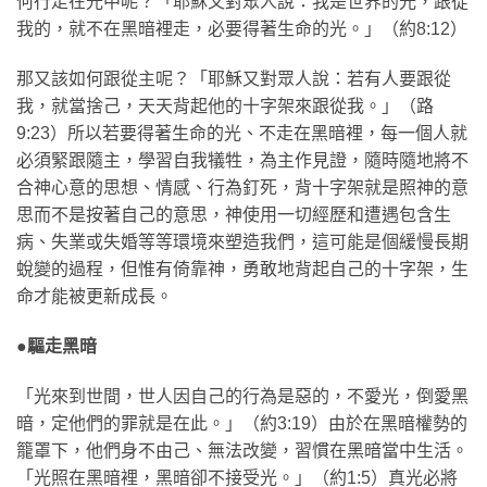
何行走在光中呢？「耶穌又對眾人說：我是世界的光，跟從
我的，就不在黑暗裡走，必要得著生命的光。」（約8:12）
那又該如何跟從主呢？「耶穌又對眾人說：若有人要跟從
我，就當捨己，天天背起他的十字架來跟從我。」（路
9:23）所以若要得著生命的光、不走在黑暗裡，每一個人就
必須緊跟隨主，學習自我犠牲，為主作見證，隨時隨地將不
合神心意的思想、情感、行為釘死，背十字架就是照神的意
思而不是按著自己的意思，神使用一切經歷和遭遇包含生
病、失業或失婚等等環境來塑造我們，這可能是個緩慢長期
蛻變的過程，但惟有倚靠神，勇敢地背起自己的十字架，生
命才能被更新成長。
●
驅走黑暗
「光來到世間，世人因自己的行為是惡的，不愛光，倒愛黑
暗，定他們的罪就是在此。」（約3:19）由於在黑暗權勢的
籠罩下，他們身不由己、無法改變，習慣在黑暗當中生活。
「光照在黑暗裡，黑暗卻不接受光。」（約1:5）真光必將