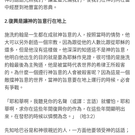
中經歷到祂豐富的恩典。
2.復興是讓神的旨意行在地上
施洗約翰是一生都在成就神旨意的人，按照當時的情勢，他
大可以另外創造一個宗教，因為跟從他的人數比跟從耶穌的
還多，但是他沒有這樣做，他深深的知道這不是神的旨意，
他明白他出生的目的就是要為耶穌作見證，很可惜的是施洗
約翰最後為主殉道，他是被當時代表世界的希律王所殺害
的。為什麼一個遵行神旨意的人會被殺害呢？因為這是一個
敵擋神旨意的世界，當神的旨意要在地上運行的時候，必會
有爭戰。
「耶和華啊，我聽見你的名聲（或譯：言語）就懼怕，耶和
華啊，求你在這些年間復興你的作為，在這些年間顯明出
來，在發怒的時候以憐憫為念。」（哈3:2）
先知哈巴谷是和神很親近的人，一方面他要領受神的話語；