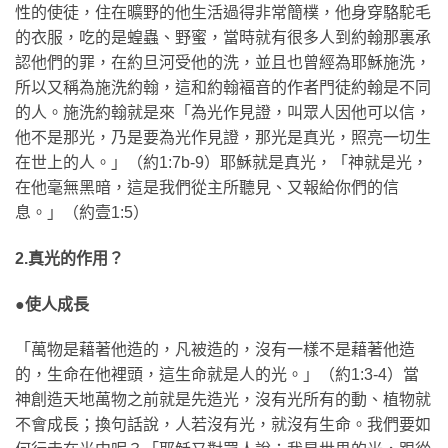
性的使徒，住在曠野的他生活過得非常簡樸，他身穿駱駝毛
的衣服，吃的是蝗蟲、野蜜，當時就有很多人到約翰那裏承
認他們的罪，在約旦河受他的洗，並且也曾經為耶穌施洗，
所以又稱為施洗約翰，這和約翰褔音的作者門徒約翰是不同
的人。施洗約翰就是來「為光作見證，叫眾人因他可以信，
他不是那光，乃是要為光作見證，那光是真光，照亮一切生
在世上的人。」（約1:7b-9）耶穌就是真光，「神就是光，
在他毫無黑暗，這是我們從主所聽見、又報給你們的信
息。」（約壹1:5）
2.真光的作用？
●使人成長
「萬物是藉著他造的，凡被造的，沒有一樣不是藉著他造
的，生命在他裡頭，這生命就是人的光。」（約1:3-4）當
神創造天地萬物之前就是先造光，沒有光所有的動、植物就
不會成長；換句話說，人若沒有光，就沒有生命。我們要如