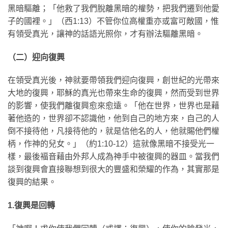
黑暗驅離；「他救了我們脫離黑暗的權勢，把我們遷到他愛
子的國裡。」（西1:13）不管你位高權重亦或富可敵國，惟
有領受真光，讓神的話語光照你，才有辦法驅離黑暗。
（二）迎向復興
在領受真光後，神就要帶領我們迎向復興，創世紀的光帶來
大地的復興，耶穌的真光也帶來生命的復興，然而受到世界
的影響，使我們離復興愈來愈遠。「他在世界，世界也是藉
著他造的，世界卻不認識他，他到自己的地方來，自己的人
倒不接待他，凡接待他的，就是信他名的人，他就賜他們權
柄，作神的兒女。」（約1:10-12）這就像黑暗不接受光一
樣，最後褔音藉由外邦人成為神手中被復興的器皿。當我們
談到復興會直接聯想到很大的豐盛和榮耀的作為，其實那是
復興的結果。
1.復興是回轉