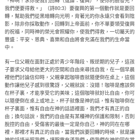
「神啊！求你使我們回轉（或譯：復興），使你的臉發光，
我們便要得救。」（詩80:3）要復興的第一個動作就是要回
轉，幫助我們從黑暗轉向光明，背著光的你永遠只會看到陰
影，除非你採取動作，回轉到上帝面前，你不單要領受復興
的祝福，同時神的榮光會照耀你，使我們得救，一切屬天的
豐盛：平安、恩典、喜樂和自由將會充滿在我們的生命當
中。
有一位父親在面對正處於青少年階段、叛逆期的兒子，這孩
子要求父母給他更大的空間和自由來尋找自我，在一個早晨
裡他們討論信仰時，父親拿起咖啡壺就隨便倒在桌上，這個
動作讓他兒子感到很驚訝，父親就說：沒錯！咖啡是應該倒
在杯子裏，才能享受它的美味；這個咖啡就好比自由，你可
以隨便倒在桌上或地上，杯子就像是神的話，惟有咖啡倒在
杯子裏面，惟有自由在神的話語裡面，我們才有真正的自
由；換句話說，我們的自由是有某種神的保護和限制，否則
脫控的自由，受傷害的最後一定是你自己，神的同在在哪
裡，那裡才有真正的自由，當我們說要回轉的時候，就是讓
神的話語光照我們，讓聖靈充滿我們，使我們在神的同在當