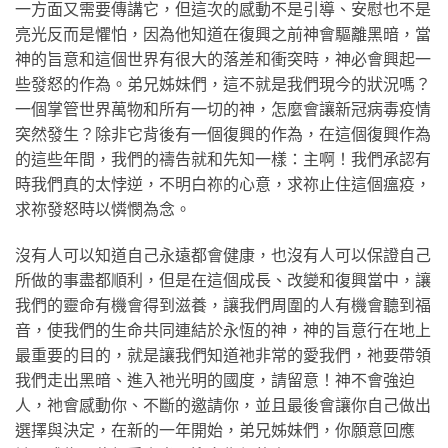
一方面又需要傳講它，但這次的感動不是引導、安慰也不是
亮光反而是懼怕，因為他知道在復興之前神會驅離黑暗，當
神的旨意和這個世界有很大的落差和衝突時，神必會興起一
些發怒的作為。弟兄姊妹們，這不就是我們現今的狀況嗎？
一個掌管世界萬物和所有一切的神，怎麼會讓新冠病毒疫情
突然發生？除非它背後有一個復興的作為，在這個復興作為
的這些年間，我們的禱告就和先知一樣：主啊！我們承認有
時我們真的太悖逆，不明白祢的心意，求祢止住這個瘟疫，
求祢發怒時以憐憫為念。
沒有人可以知道自己永遠都會健康，也沒有人可以保證自己
所做的事盡都順利，但是在這個成長、改變和復興當中，讓
我們的靈命有機會得到滋養，讓我們周圍的人有機會聽到福
音，使我們的生命共同連結於永恆的神，神的旨意行在地上
最重要的目的，就是讓我們知道祂非常的愛我們，祂要帶領
我們走出黑暗、進入祂光明的國度，請留意！神不會強迫
人，祂會感動你、不斷的邀請你，並且最後會讓你自己做出
選擇與決定，在新的一年開始，弟兄姊妹們，你願意回應