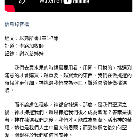
信息錄音檔
經文：以弗所書1章1-7節
証道：李路加牧師
記錄：謝以慈姊妹
我們去買水果的時候需要用看、用聞、用摸的，挑選到
滿意的才會購買；越重要、越寶貴的東西，我們在做挑選的
時候就更仔細。神挑選我們成為器皿，難道會隨便做挑選
嗎？
而不論膚色種族，神都會揀選。那麼，是我們聖潔之
後，神才揀選我們，還是揀選我們後才成為聖潔？答案是後
者，神在揀選我們之後，我們才可能成為聖潔、活出神的榮
耀，這也是我們人生中最大的恩寵；而受揀選之後如何聖
潔，關鍵在於我們如何回應神。