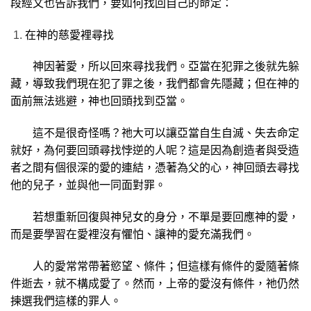
段經文也告訴我們，要如何找回自己的命定：
在神的慈愛裡尋找
神因著愛，所以回來尋找我們。亞當在犯罪之後就先躲
藏，導致我們現在犯了罪之後，我們都會先隱藏；但在神的
面前無法逃避，神也回頭找到亞當。
這不是很奇怪嗎？祂大可以讓亞當自生自滅、失去命定
就好，為何要回頭尋找悖逆的人呢？這是因為創造者與受造
者之間有個很深的愛的連結，憑著為父的心，神回頭去尋找
他的兒子，並與他一同面對罪。
若想重新回復與神兒女的身分，不單是
要回應神的愛，
而是要學習在愛裡沒有懼怕、讓神的愛充滿我們。
人的愛常常帶著慾望、條件；但這樣有條件的愛隨著條
件逝去，就不構成愛了。然而，上帝的愛沒有條件，祂仍然
揀選我們這樣的罪人。