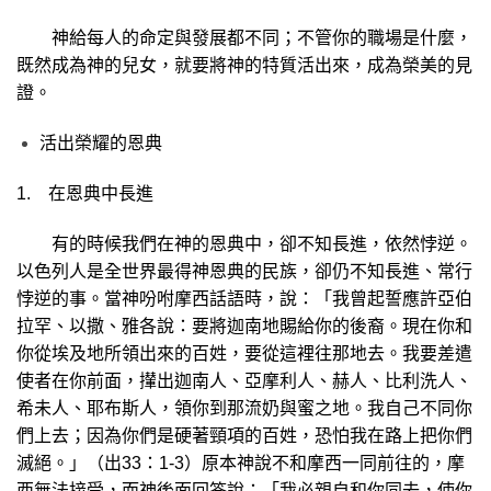
神給每人的命定與發展都不同；不管你的職場是什麼，
既然成為神的兒女，就要將神的特質活出來，成為榮美的見
證。
活出榮耀的恩典
1. 在恩典中長進
有的時候我們在神的恩典中，卻不知長進，依然悖逆。
以色列人是全世界
最得神恩典的民族，卻仍不知長進、常行
悖逆的事。當神吩咐摩西話語時，說：「我曾起誓應許亞伯
拉罕、以撒、雅各說：要將迦南地賜給你的後裔。現在你和
你從埃及地所領出來的百姓，要從這裡往那地去。我要差遣
使者在你前面，攆出迦南人、亞摩利人、赫人、比利洗人、
希未人、耶布斯人，領你到那流奶與蜜之地。我自己不同你
們上去；因為你們是硬著頸項的百姓，恐怕我在路上把你們
滅絕。」（出33：1-3）原本神說不和摩西一同前往的，摩
西無法接受，而神後面回答說：「我必親自和你同去，使你