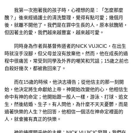
我第一次抱著我的孩子時，心裡想的是：「怎麼那麼
醜？」後來經過護士的清洗整理，覺得有點可愛；幾個月
後，就離不開他了。我們是在罪中生長的人，原本就醜陋，
但因著主的愛，我們越來越豐富，越來越可愛。
同時身為作者與基督佈道者的NICK
VUJICIC，在出生
時就沒手沒腳，但父母並沒
有放棄他。然而，他在成長的過
程中很痛苦，常受到同學及外界的嘲笑和咒詛；15歲之前也
自殺好幾次，都被救回來了。
而在15歲的時候，他決志禱告；從他信主的那一刻開
始，他決定將生命獻給上帝。神開始改變他的心，他相信生
命中有神的命定；他開始跟一般人一樣，游泳、打球、追女
生，然後結婚、生子。有人問他，為什麼不天天憂鬱，而是
過著快樂的人生？他回答，他相信一個活在神命定裡面的
人，就會擁有真正的快樂。
神的揀選關乎他的主權；NICK VUJICIC發現，我們在