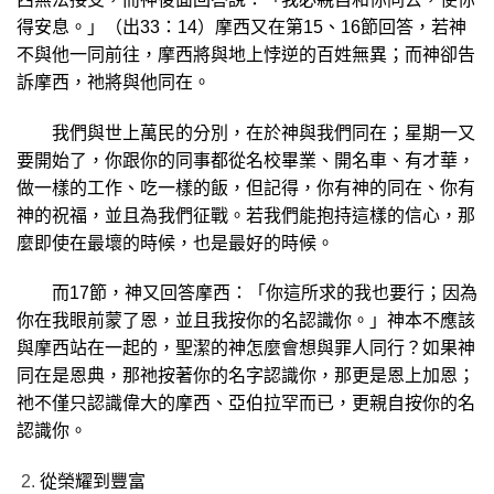
得安息。」（出33：14）摩西又在第15、16節回答，若神
不與他一同前往，摩西將與地上悖逆的百姓無異；而神卻告
訴摩西，祂將與他同在。
我們與世上萬民的分別，在於神與我們同在；星期一又
要開始了，你跟你的同事都從名校畢業、開名車、有才華，
做一樣的工作、吃一樣的飯，但記得，你有神的同在、你有
神的祝福，並且為我們征戰。若我們能抱持這樣的信心，那
麼即使在最壞的時候，也是最好的時候。
而17節，神又回答摩西：「你這所求的我也要行；因為
你在我眼前蒙了恩，並且我按你的名認識你。」神本不應該
與摩西站在一起的，聖潔的神怎麼會想與罪人同行？如果神
同在是恩典，那祂按著你的名字認識你，那更是恩上加恩；
祂不僅只認識偉大的摩西、亞伯拉罕而已，更親自按你的名
認識你。
從榮耀到豐富