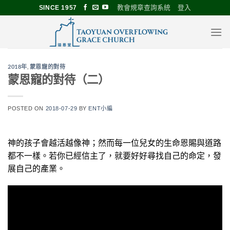
Skip
教會規章查詢系統
登入
SINCE 1957
to
content
2018年
,
蒙恩寵的對待
蒙恩寵的對待（二）
POSTED ON
2018-07-29
BY
ENT小編
神的孩子會越活越像神；然而每一位兒女的生命恩賜與道路
都不一樣。若你已經信主了，就要好好尋找自己的命定，發
展自己的產業。