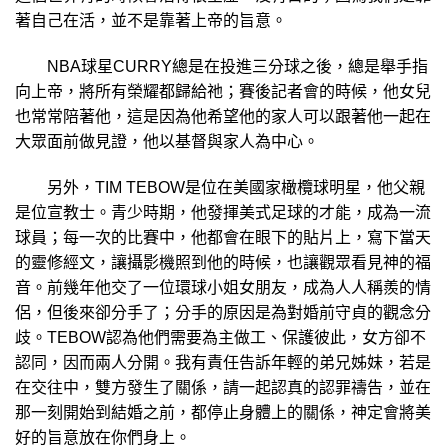
著自己在活，並不是靠著上帝的旨意。
NBA球星CURRY總是在投進三分球之後，總是舉手指
向上帝，將所有榮耀都歸給祂；賽後記者會的時候，他女兒
也常常陪著他，這是因為他希望他的家人可以跟著他一起在
大眾面前做見證，他以基督與家人為中心。
另外，TIM TEBOW是位在美國家橄欖球明星，他父親
是位宣教士。青少時期，他發揮美式足球的才能，成為一流
球員；每一次的比賽中，他都會在眼下的貼片上，寫下當天
的靈修經文，讓攝影機照到他的時候，也讓觀眾看見神的福
音。前幾年他交了一位環球小姐女朋友，成為人人稱羨的情
侶，但後來卻分手了；分手的原因是為對婚前守貞的觀念分
歧。TEBOW認為他們需要為主做工、保護彼此，女方卻不
認同，因而兩人分開。我有責任告訴年輕的弟兄姊妹，若是
在交往中，雙方發生了關係，請一起認真的認罪禱告，並在
那一刻開始到結婚之前，都停止身
體上的關係，神定會將美
好的旨意放在你們身上。