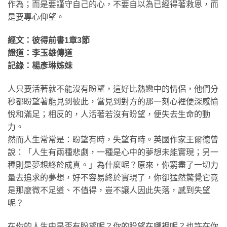
作為；而是要謹守自己的心，不要自以為已經得著救恩，而
是要專心仰望。
經文：彼得前書1章3節
證道：李玉雄傳道
記錄：楊彥琳姊妹
人只要活著就不能沒有盼望，這好比熱戀中的情侶，他們分
秒都盼望著能見到彼此，當見到對方的那一刻心裡便深感愉
悅和滿足；相反的，人活著若沒有盼望，便失去生命的動
力。
然而人生常常是：盼望有時，失望有時。英國作家王爾德曾
說：「人生有兩種悲劇，一種是心中的夢想未能實現；另一
種則是夢想終於成真。」為什麼呢？原來，你窮盡了一切力
量去追求的夢想，好不容易終於實現了，你卻猛然驚覺它竟
是那麼微不足道、不值得，豈不讓人因此失落，感到失望
呢？
在你的人生中是否有盼望呢？你的盼望在哪裡呢？也許在你