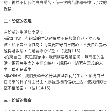
的。神並不使我們白白受苦，每一次的苦難都是神化了妝的
祝福。
二、盼望的表現
有盼望的生活態度是：
•謹慎自守：有盼望的生活態度並不是放縱自己、隨心所
欲，也不是無所作為；而是要謹守自己的心，不要自以為已
經得著救恩，而是要專心仰望。（彼前1:13）
•約束自己：既已跟從神，我們務要過著聖潔、無瑕疵的生
活，願意將生命的主權交給神、順服神，過著有意義的人
生，這即是重生。
•專心盼望：我們要過著名符其實基督徒的生活，預備自己
在將來的日子能面見主，憑著這樣的信心生活，使我們的盼
望不至落空。（彼1:14-15）
三、盼望的機會