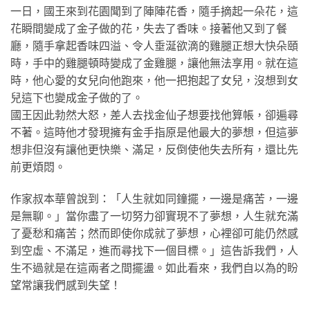
一日，國王來到花園聞到了陣陣花香，隨手摘起一朵花，這
花瞬間變成了金子做的花，失去了香味。接著他又到了餐
廳，隨手拿起香味四溢、令人垂涎欲滴的雞腿正想大快朵頤
時，手中的雞腿頓時變成了金雞腿，讓他無法享用。就在這
時，他心愛的女兒向他跑來，他一把抱起了女兒，沒想到女
兒這下也變成金子做的了。
國王因此勃然大怒，差人去找金仙子想要找他算帳，卻遍尋
不著。這時他才發現擁有金手指原是他最大的夢想，但這夢
想非但沒有讓他更快樂、滿足，反倒使他失去所有，還比先
前更煩悶。
作家叔本華曾說到：「人生就如同鐘擺，一邊是痛苦，一邊
是無聊。」當你盡了一切努力卻實現不了夢想，人生就充滿
了憂愁和痛苦；然而即使你成就了夢想，心裡卻可能仍然感
到空虛、不滿足，進而尋找下一個目標。」這告訴我們，人
生不過就是在這兩者之間擺盪。如此看來，我們自以為的盼
望常讓我們感到失望！