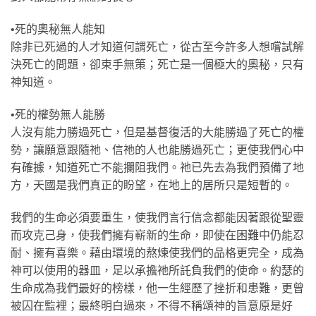
•死的奧秘無人能知
除非已死過的人才知道何謂死亡，從古至今許多人想嚐試解
決死亡的問題，卻束手無策；死亡是一個極大的奧秘，只有
神知道。
•死的權勢無人能勝
人沒有能力勝過死亡，但是基督復活的大能勝過了死亡的權
勢，讓願意跟隨祂、信祂的人也能勝過死亡；更使我們心中
有確據，知道死亡不能攔阻我們。祂已先去為我們預備了地
方，天國是我們真正的盼望，在地上的居所只是短暫的。
我們的生命必須要重生，使我們言行信念都能因著跟從聖靈
而攻克己身，使我們擁有嶄新的生命，即使在困難中仍能忍
耐、擁有喜樂。藉由環境的熬煉使我們的品格更完全，成為
神可以使用的器皿，足以承擔祂所託負我們的使命。約瑟的
生命成為我們最好的榜樣，他一生經歷了挫折和患難，更曾
被囚在監裡；最終明白過來，不得不稱頌神的旨意原是好