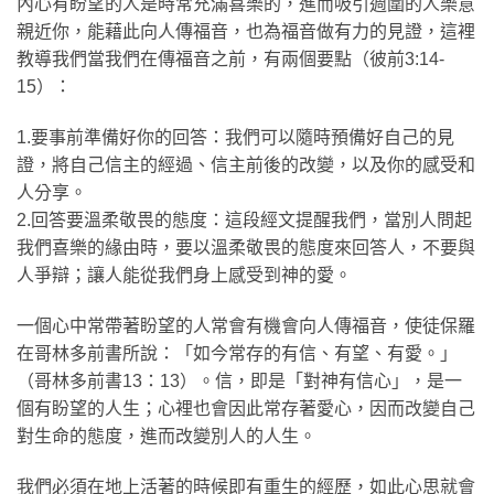
內心有盼望的人是時常充滿喜樂的，進而吸引週圍的人樂意
親近你，能藉此向人傳福音，也為福音做有力的見證，這裡
教導我們當我們在傳福音之前，有兩個要點（彼前3:14-
15）：
1.要事前準備好你的回答：我們可以隨時預備好自己的見
證，將自己信主的經過、信主前後的改變，以及你的感受和
人分享。
2.回答要溫柔敬畏的態度：這段經文提醒我們，當別人問起
我們喜樂的緣由時，要以溫柔敬畏的態度來回答人，不要與
人爭辯；讓人能從我們身上感受到神的愛。
一個心中常帶著盼望的人常會有機會向人傳福音，使徒保羅
在哥林多前書所說：「如今常存的有信、有望、有愛。」
（哥林多前書13：13）。信，即是「對神有信心」，是一
個有盼望的人生；心裡也會因此常存著愛心，因而改變自己
對生命的態度，進而改變別人的人生。
我們必須在地上活著的時候即有重生的經歷，如此心思就會