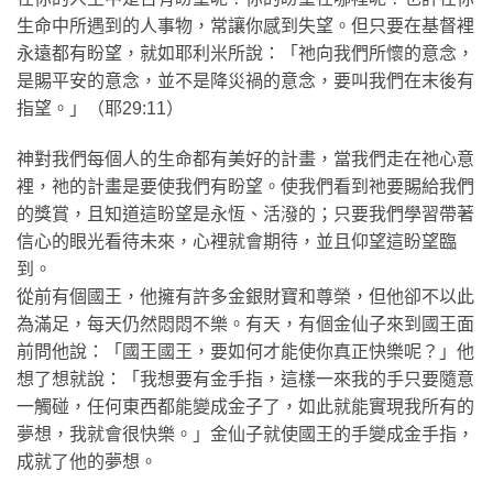
生命中所遇到的人事物，常讓你感到失望。但只要在基督裡
永遠都有盼望，就如耶利米所說：「祂向我們所懷的意念，
是賜平安的意念，並不是降災禍的意念，要叫我們在末後有
指望。」（耶29:11）
神對我們每個人的生命都有美好的計畫，當我們走在祂心意
裡，祂的計畫是要使我們有盼望。使我們看到祂要賜給我們
的獎賞，且知道這盼望是永恆、活潑的；只要我們學習帶著
信心的眼光看待未來，心裡就會期待，並且仰望這盼望臨
到。
從前有個國王，他擁有許多金銀財寶和尊榮，但他卻不以此
為滿足，每天仍然悶悶不樂。有天，有個金仙子來到國王面
前問他說：「國王國王，要如何才能使你真正快樂呢？」他
想了想就說：「我想要有金手指，這樣一來我的手只要隨意
一觸碰，任何東西都能變成金子了，如此就能實現我所有的
夢想，我就會很快樂。」金仙子就使國王的手變成金手指，
成就了他的夢想。