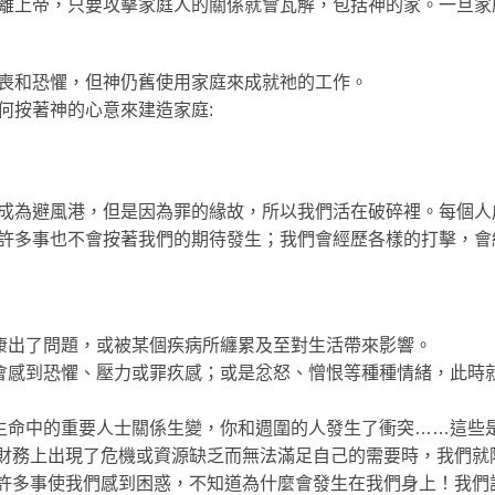
離上帝，只要攻擊家庭人的關係就會瓦解，包括神的家。一旦家
喪和恐懼，但神仍舊使用家庭來成就祂的工作。
何按著神的心意來建造家庭:
成為避風港，但是因為罪的緣故，所以我們活在破碎裡。每個人
許多事也不會按著我們的期待發生；我們會經歷各樣的打擊，會
康出了問題，或被某個疾病所纏累及至對生活帶來影響。
會感到恐懼、壓力或罪疚感；或是忿怒、憎恨等種種情緒，此時
生命中的重要人士關係生變，你和週圍的人發生了衝突……這些
在財務上出現了危機或資源缺乏而無法滿足自己的需要時，我們就
有許多事使我們感到困惑，不知道為什麼會發生在我們身上！我們