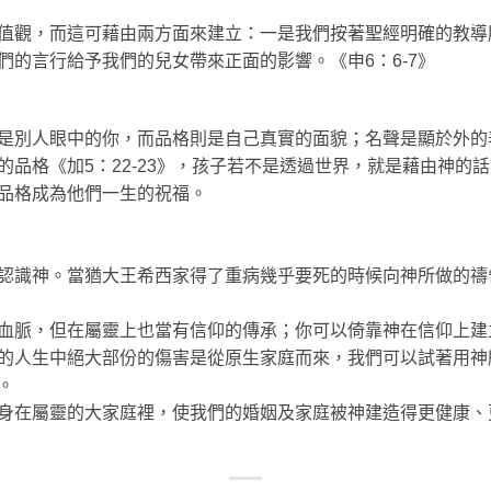
值觀，而這可藉由兩方面來建立：一是我們按著聖經明確的教導
們的言行給予我們的兒女帶來正面的影響。《申6：6-7》
是別人眼中的你，而品格則是自己真實的面貌；名聲是顯於外的
的品格《加5：22-23》，孩子若不是透過世界，就是藉由神的
品格成為他們一生的祝福。
認識神。當猶大王希西家得了重病幾乎要死的時候向神所做的禱
血脈，但在屬靈上也當有信仰的傳承；你可以倚靠神在信仰上建
的人生中絕大部份的傷害是從原生家庭而來，我們可以試著用神
。
身在屬靈的大家庭裡，使我們的婚姻及家庭被神建造得更健康、