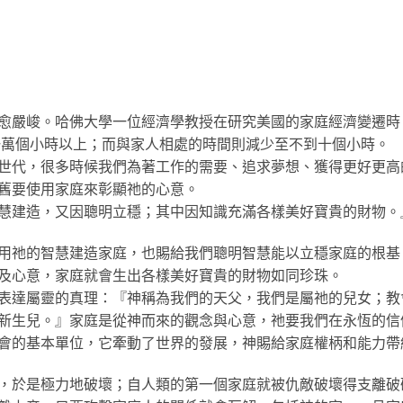
愈嚴峻。哈佛大學一位經濟學教授在研究美國的家庭經濟變遷時
出一萬個小時以上；而與家人相處的時間則減少至不到十個小時。
世代，很多時候我們為著工作的需要、追求夢想、獲得更好更高
舊要使用家庭來彰顯祂的心意。
建造，又因聰明立穩；其中因知識充滿各樣美好寶貴的財物。』《
用祂的智慧建造家庭，也賜給我們聰明智慧能以立穩家庭的根基
及心意，家庭就會生出各樣美好寶貴的財物如同珍珠。
表達屬靈的真理：『神稱為我們的天父，我們是屬祂的兒女；教
新生兒。』家庭是從神而來的觀念與心意，祂要我們在永恆的信
會的基本單位，它牽動了世界的發展，神賜給家庭權柄和能力帶
，於是極力地破壞；自人類的第一個家庭就被仇敵破壞得支離破