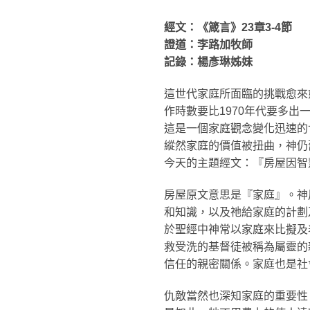
經文：《箴言》23章3-4節
證道：李路加牧師
記錄：楊彥琳姊妹
這世代家庭所面臨的挑戰愈來
作時數要比1970年代要多
這是一個家庭觀念變化迅速的
縱然家庭的價值被扭曲，神仍
今天的主題經文：『房屋因智慧
房屋原文意思是『家庭』。神
和知識，以及祂給家庭的計劃
於聖經中神常以家庭來比擬及
救受洗的基督徒被稱為屬靈的
信任的親密關係。家庭也是社
仇敵當然也深知家庭的重要性