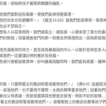
究竟，卻始終找不著那把關鍵的鑰匙。
助我們面對這些風暴，使我們能尋得避風港。
他的兒女也有避難所。』《箴言14:26》當我們愈是尊榮、敬畏
也必不至缺乏。
歷有人以惡意相待，我們被孤立、被陷害，心裡承受了莫大的委
們的軟弱；但當踏進家門的那一刻便全然傾洩而出，因為那是我
成充滿衝突的地方，甚至成為暴風雨的中心。以致於愈來愈多人
是我們一定要謹記神的應許及祝福。
色是什麼都該敬畏神，好叫暴風雨臨到時，我們能有遮蓋，讓神
的氣，只要照著主的教訓和警戒養育他們。』《弗6:4》這處經
、奚落他們，也不要用不實際、太高的標準要求他們；因著他們
會向父母表達，而是是選擇其他管道去發洩，例如不好的習慣…
按著主的教訓和警戒養育他們。』按著聖經上的教訓去教導孩子