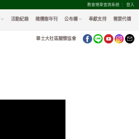
教會規章查詢系統
登入
活動紀錄
橄欖樹年刊
公布欄
奉獻支持
需要代禱
畢士大社區關懷協會