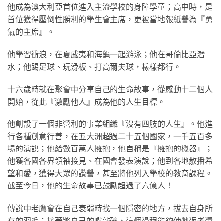
他成為澳大利亞首位進入主流學校的身障學童；高中時，是
首位獲得壓倒性勝利的學生會主席，更被當地報紙譽為『勇
氣的主席』。
他學習衝浪，在夏威夷和海龜一起游泳；他在哥倫比亞潛
水；他踢足球、玩滑板、打高爾夫球，樣樣都行。
十六歲時就在聚會中分享自己的生命故事，從感動十二個人
開始，從此『激勵他人』成為他的人生目標。
他創設了一個非營利的事業組織『沒有四肢的人生』。他進
行各種創意行善，在五大洲超過二十五個國家，一千五百多
場的演說；他給數百萬人擁抱，他自稱是『擁抱的機器』；
他獲各國各界領袖接見、在國會發表演說；他到各地散播希
望和愛，獲得大眾的讚譽，甚至將他列入學校的教育課程。
截至今日，他的生命故事已鼓勵超過了六億人！
傳說中老鷹會在自己衰弱時找一個隱密的地方，拔去自身所
有的羽毛；接著將自己的嘴敲碎，這個過程能夠使牠返老還