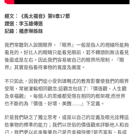
經文：《馬太福音》第9章17節
證道：李玉雄傳道
記錄：楊彥琳姊妹
我們常聽到人說開眼界，『眼界』一般是指人的視線所能夠
看見的。好比人的眼睛只能看見眼前，若不轉頭則無法看見
後面或是左右。因此我們容易被自己的眼界所限制，『眼
界』其實是指看待事物的寬度及廣度。
不只如此，因我們從小受到填鴨式的教育影響使我們的眼界
受限，常被灌輸相同觀念;這觀念包括了:『價值觀、人生觀
及幸福觀』。每個人的思維都受限在相同的框架裡;而世界
也不斷的為『價值、好壞、美醜……』下定義。
於是我們缺乏了獨立思考，或是以自己的定義及眼光詮釋這
些事物的標準的能力；我們以世俗的價值觀來評斷他人和自
己，我們更以此來衡量自己是否幸福快樂?是否富有、有成