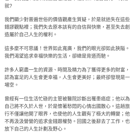
就?
我們顯少對普遍世俗的價值觀產生質疑，於是就迷失在這些
錯謬觀點裡；我們失去原本該有的自信與快樂，甚至失去創
造屬於自己人生的權利。
這多麼不可思議！世界如此寬廣，我們的眼光卻如此狹隘。
我們渴望追求幸福快樂的生活，卻總是背道而馳。
許多人窮盡一生的資源、時間及精力為了獲得更多的財富，
認為富足的人生會更幸福，人生會更美好；最終卻發現是一
場空。
曾經有一位生活忙碌的主管被醫院診斷出罹患癌症；他以為
自己將不久於人世，於是懷著愁悶的心情出國散心。這趟旅
行不僅讓他開了眼界，也使他的人生觀有了極大的轉變；他
不再汲汲營營的追求金錢跟權勢。回國之後辭去了工作，也
放下自己的人生計劃及野心。