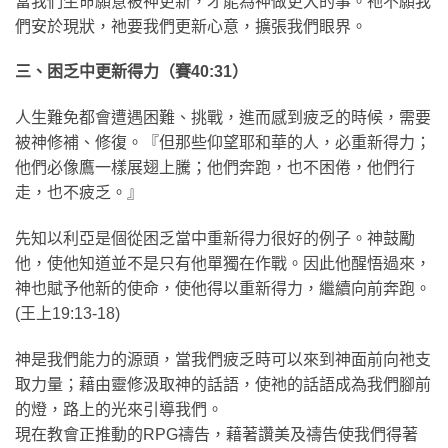
當我們生命願意被神更新，才能為神做更大的事。祂不願我
們安於現狀，祂要我們更新心意，擴張我們眼界。
三、困乏中更新得力（賽40:31）
人生難免都會遭遇困難、挑戰，進而感到疲乏的時候，需要
被神修補、修復。『但那些仰望耶和華的人，必重新得力；
他們必像鷹一樣展翅上騰；他們奔跑，也不困倦，他們行
走，也不疲乏。』
先知以利亞是個從困乏當中重新得力很好的例子。神鼓勵
他，使他知道並不是只有他單獨在作戰。因此他醒悟過來，
神也賦予他新的使命，使他得以重新得力，繼續向前奔跑。
(王上19:13-18)
神是我們能力的源頭，當我們疲乏時可以來到神面前向祂支
取力量；藉由靈修汲取神的話語，使祂的話語成為我們腳前
的燈，路上的光來引導我們。
現在教會正推動的RPG禱告，藉著讚美及禱告使我們得著