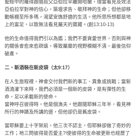
聖經中的羅得跟隨叔父亞伯拉罕離開哈蘭，理當看見及效法
亞伯拉罕對神的信心，築壇求告、敬拜神的生命；但他卻移
動帳棚至所多瑪，渴望安逸舒適的生活。他所思所想都是地
上的富足，以致無法看見屬天的寶藏。(創13:10-13)
他的生命值得我們引以為鑑；我們不要貪愛世界，否則與神
的關係會愈來愈疏遠，導致屬靈的視野模糊不清，最後信仰
破產。
二、新酒裝在新皮袋（太9:17）
在人生旅程裡，神會交付我們新的事工、異象或挑戰；當新
酒澆灌下來時，我們必須是一個新的皮袋，是有彈性的生
命，足以承載新的使命。
當神呼召彼得時，他是個漁夫。他跟隨耶穌三年半，看見神
所行的神蹟及所講的道，但他卻仍是舊皮袋。
當耶穌要上十字架前，他三次不認主，但耶穌卻做了奇妙的
工作；祂三問彼得是否愛主?!使彼得的生命被更新也經歷了