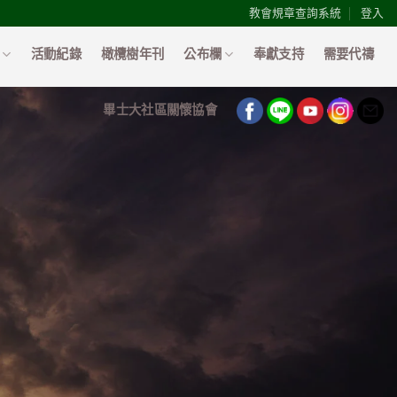
教會規章查詢系統
登入
活動紀錄
橄欖樹年刊
公布欄
奉獻支持
需要代禱
畢士大社區關懷協會