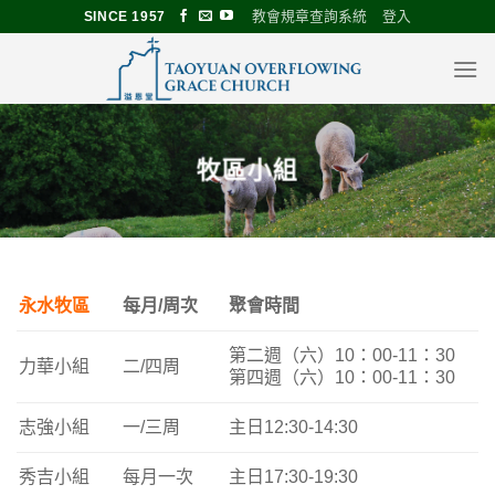
Skip
教會規章查詢系統
登入
SINCE 1957
to
content
牧區小組
永水牧區
每月/周次
聚會時間
第二週（六）10：00-11：30
力華小組
二/四周
第四週（六）10：00-11：30
志強小組
一/三周
主日12:30-14:30
秀吉小組
每月一次
主日17:30-19:30