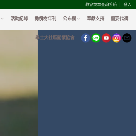
教會規章查詢系統
登入
活動紀錄
橄欖樹年刊
公布欄
奉獻支持
需要代禱
畢士大社區關懷協會