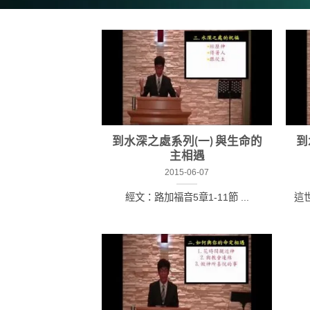
到水深之處系列(一) 與生命的
到
主相遇
2015-06-07
經文：路加福音5章1-11節 ...
這