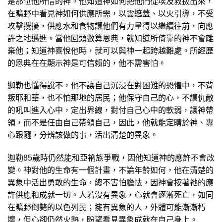
是那位他所信的神。他知道神如何把他們從埃及救拔出來，
在曠野中看見神如何供應所需，以雲遮蓋、以火引導，不受
攻擊攪擾，供應水和食物讓他們有力量得以繼續往前，向應
許之地邁進。當他回頭數算恩典，就知道所倚靠的神不會離
棄他；知道神喜悅他時，就
可以與神一起跨越難處。所經歷
的恩典在在顯示神是可信賴的，他不需害怕。
迦勒也懂得說不，他不讓自己沉浸在對困難的恐懼中，不背
叛耶和華，也不怕那地的居民；他保守自己的心，不讓仇敵
的吼叫進入心中，定出界線，對付自己心中的軟弱，讓神帶
領，而不是任由自己帶領自己，因此，他就能定睛於神、專
心跟隨，分辨該做的事，活出清楚的異象。
迦勒85歲時仍然能和亞衲族爭戰，因他知道神的應許不會改
變。神對他的生命有一個計畫，不論年齡如何，他在清楚的
異象中活出勇敢的生命，總不害怕膽怯，因神會按著祂的應
許供應和成就一切。人若沒有異象，心就會逐漸死亡，如同
在曠野倒斃的以色列民；擁有異象的人，外體可能漸漸朽
壞，但心卻仍然火熱，盼望看見異象成就在自己身上。