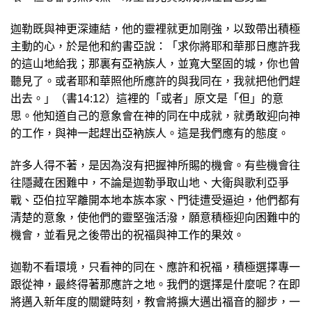
迦勒既與神更深連結，他的靈裡就更加剛強，以致帶出積極
主動的心，於是他和約書亞說：「求你將耶和華那日應許我
的這山地給我；那裏有亞衲族人，並寬大堅固的城，你也曾
聽見了。或者耶和華照他所應許的與我同在，我就把他們趕
出去。」（書14:12）這裡的「或者」原文是「但」的意
思。他知道自己的意象會在神的同在中成就，就勇敢迎向神
的工作，與神一起趕出亞衲族人。這是我們應有的態度。
許多人得不著，是因為沒有把握神所賜的機會。有些機會往
往隱藏在困難中，不論是迦勒爭取山地、大衛與歌利亞爭
戰、亞伯拉罕離開本地本族本家、門徒遭受逼迫，他們都有
清楚的意象，使他們的靈堅強活潑，願意積極迎向困
難中的
機會，並看見之後帶出的祝福與神工作的果效。
迦勒不看環境，只看神的同在、應許和祝福，積極選擇專一
跟從神，最終得著那應許之地。我們的選擇是什麼呢？在即
將邁入新年度的關鍵時刻，教會將擴大邁出福音的腳步，一