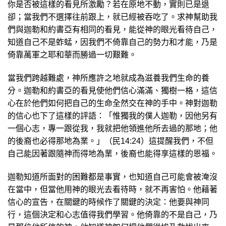
你是否被這樣的看見所激勵？若在原地不動，實則已是退
卻；當我們不選擇往前跟上，就已經被吞吃了。求神幫助我
們與迦勒和約書亞有相同的看見，能從神的眼光看待自己，
知道自己不是蚱蜢，因我們不倚靠自己的勢力和才能，乃是
倚靠萬軍之耶和華而勝過一切艱難。
當我們跨越難處，神所應許之地就成為滋養我們生命的養
分。迦勒和約書亞的看見使他們信心滿滿、獨樹一格，這信
心在於他們如何把自己的生命全然交在神的手中。神對迦勒
的信心也下了這樣的評語：「惟獨我的僕人迦勒，因他另有
一個心志，專一跟從我，我就把他領進他所去過的那地；他
的後裔也必得那地為業。」（民14:24）這提醒我們，不但
自己能因著跟隨神而得地為業，後裔也能得享這樣的恩福。
迦勒知道所面對的困難都是事實，也知道自己可能會被淹沒
在當中，但當他用神的眼光去看待時，就不再害怕。他藉著
信心的宣告，在關鍵的時候作了關鍵的決定：他要與神同
行，這個決定和心志值得我們學習。他倚靠的不是自己，乃