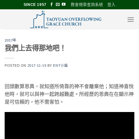
Skip
教會規章查詢系統
登入
SINCE 1957
to
content
2017年
我們上去得那地吧！
POSTED ON
2017-11-19
BY
ENT小編
回頭數算恩典，就知道所倚靠的神不會離棄他；知道神喜悅
他時，就可以與神一起跨越難處。所經歷的恩典在在顯示神
是可信賴的，他不需害怕。