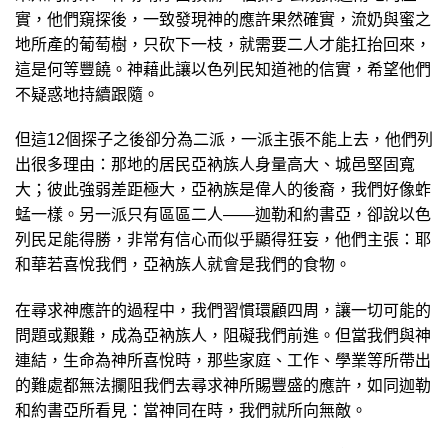
實，他們窺探後，一致發現神的應許果然確實，流奶與蜜之
地所產的葡萄樹，只砍下一枝，就需要二人才能扛抬回來，
這是何等豐饒。神藉此讓以色列民知道祂的信實，希望他們
不疑惑地持續跟隨。
但這12個探子之後卻分為二派，一派主張不能上去，他們列
出很多理由：那地的居民亞衲族人身量高大、城邑堅固寬
大；彼此強弱差距極大，亞衲族是偉人的後裔，我們好像蚱
蜢一樣。另一派只有區區二人——迦勒和約書亞，卻說以色
列民足能得勝，非常有信心而似乎顯得狂妄，他們主張：耶
和華若喜悅我們，亞衲族人就會是我們的食物。
在尋求神應許的過程中，我們習慣環顧四周，讓一切可能的
問題或艱難，成為亞衲族人，阻礙我們前進。但當我們與神
連結，生命為神所喜悅時，那些家庭、工作、學業等所帶出
的難處都無法攔阻我們去尋求神所賜豐盛的應許，如
同迦勒
和約書亞所看見：當神同在時，我們就所向無敵。