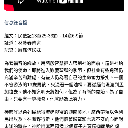
信息錄音檔
經文：民數記13章25-33節；14章6-9節
証道：林藝春傳道
記錄：廖郁淳姊妹
為著福音的緣故，用諸般智慧把人帶到神的面前，這是神給
我們的使命。即將進入歡慶聖誕的季節，但社會有些角落仍
充滿辛苦和難處，有些人仍為著自己的生命奮力掙扎。一個
不會游泳的13歲男孩，只憑著一個油桶，要從緬甸泳渡到孟
加拉去。他不知道明天將如何，但為了有新的開始、為了自
由，只要有一絲機會，他就願為此努力。
神應許以色列民能得流奶與蜜的迦南美地，摩西帶領以色列
民出埃及、在曠野行走，他們懷著盼望和忐忑不安的心面對
未知的將來。神吩咐摩西預備12個探子去窺探迦南地的虛