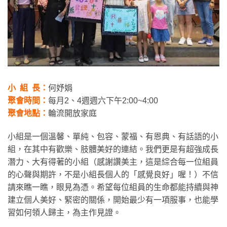
小 組 長：
何妤娟
聚會時間：
每月2、4週週六下午2:00~4:00
聚會地點：
輪流開放家庭
小組是一個溫馨、單純、包容、蒙福、有恩典、有話語的小
組，在其中有歡樂、肢體美好的連結。我們更是有超強成長
潛力、大有得著的小組（感謝讚美主，這是綜合每一位組員
的心聲與期許，不是小組長個人的「感覺良好」喔！）不信
請來瞧一瞧，眼見為憑。希望每位組員的生命都能持續與神
建立個人美好、緊密的關係，開始最少有一項服事，也能學
習如何領人歸主，為主作見證。