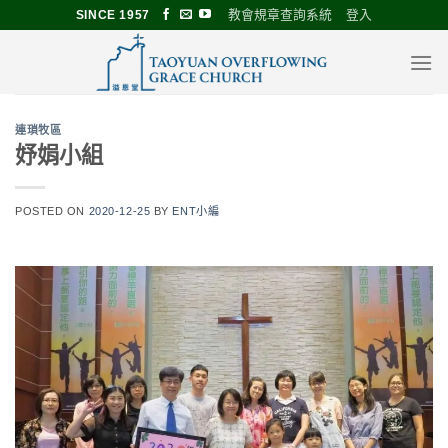
Skip
教會規章查詢系統
登入
SINCE 1957
to
content
連瑣牧區
妤娟小組
POSTED ON
2020-12-25
BY
ENT小編