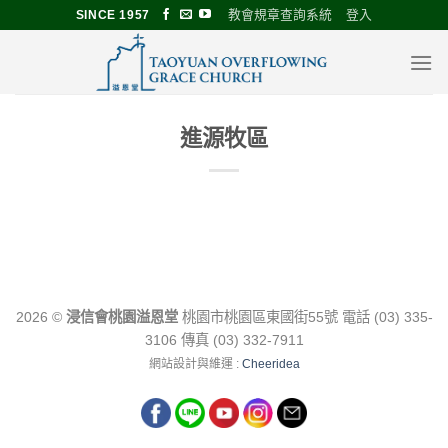
Skip
教會規章查詢系統
登入
SINCE 1957
to
content
進源牧區
2026 ©
浸信會桃園溢恩堂
桃園市桃園區東國街55號 電話 (03) 335-
3106 傳真 (03) 332-7911
網站設計與維運 :
Cheeridea