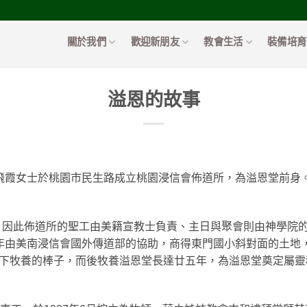
關於我們
歡迎新朋友
教會生活
裝備培育
溢恩的故事
張飛霞女士於桃園市民生路成立桃園浸信會佈道所，為溢恩堂前身
，因此佈道所的聖工由美籍宣教士負責、主日與聚會則由神學院
年由美南浸信會國外傳道部的協助，商得東門國小斜對面的土地，進行
接下牧養的棒子，而後牧養溢恩堂長達廿五年，為溢恩堂奠定屬