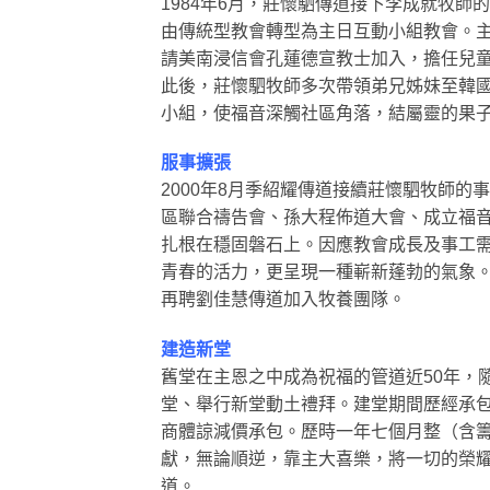
1984年6月，莊懷駟傳道接下李成就牧師
由傳統型教會轉型為主日互動小組教會。主
請美南浸信會孔蓮德宣教士加入，擔任兒童
此後，莊懷駟牧師多次帶領弟兄姊妹至韓
小組，使福音深觸社區角落，結屬靈的果
服事擴張
2000年8月季紹耀傳道接續莊懷駟牧師的
區聯合禱告會、孫大程佈道大會、成立福
扎根在穩固磐石上。因應教會成長及事工需
青春的活力，更呈現一種嶄新蓬勃的氣象。
再聘劉佳慧傳道加入牧養團隊。
建造新堂
舊堂在主恩之中成為祝福的管道近50年，隨
堂、舉行新堂動土禮拜。建堂期間歷經承
商體諒減價承包。歷時一年七個月整（含籌
獻，無論順逆，靠主大喜樂，將一切的榮耀
道。