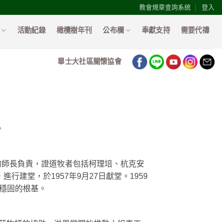
教會規章查詢系統
登入
活動紀錄
橄欖樹年刊
公布欄
奉獻支持
需要代禱
畢士大社區關懷協會
。
的師長負責，證道牧者包括柯理培、杭克安
建堂，於1957年9月27日獻堂。1959
靈穩固的根基。