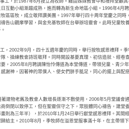
的事工，於1987年6月按立為牧師。藉由姊妹教會中和禮拜堂
日互動小組漸趨成熟，進而轉為新生命地區小組。1996年4月聘
牧區區牧，成立敬拜讚美團。1997年舉行四十周年堂慶之同時
國禱告山觀摩學習，與金充基牧師在台舉辦培靈會。此時兒童牧
子。
事工，2002年9月，四十五週年慶的同時，舉行按牧感恩禮拜
音隊、操練教會詩班敬拜。同時開設基要真理、初信造就、經卷
要，2005年8月聘請陳怡怜傳道為本堂傳道，帶領兒童、青少
感謝神，因著神的眾僕人、使女們胼手胝足，同心的擺上與配搭，
著建物老舊及教會人數增長逐漸不敷使用，2006年5月堂議會通
包商倒閉以致停工，但在聖靈保守之下，眾肢體同心禱告，建堂
畫則為三年半），於2010年1月24日舉行獻堂感恩禮拜。其間
歸給主。2010年8月，季牧師在溢恩堂服事滿十年，在主帶領