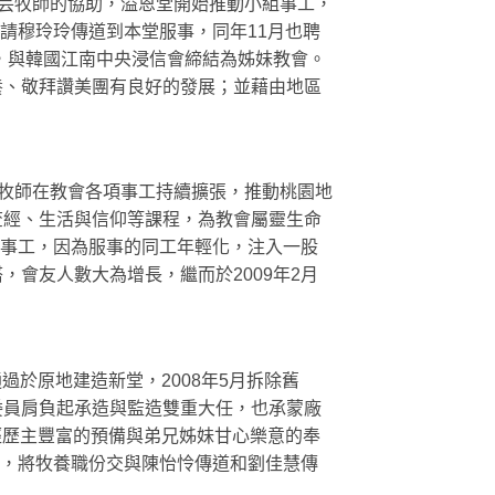
顧其芸牧師的協助，溢恩堂開始推動小組事工，
請穆玲玲傳道到本堂服事，同年11月也聘
，與韓國江南中央浸信會締結為姊妹教會。
養、敬拜讚美團有良好的發展；並藉由地區
。季牧師在教會各項事工持續擴張，推動桃園地
查經、生活與信仰等課程，為教會屬靈生命
年事工，因為服事的同工年輕化，注入一股
會友人數大為增長，繼而於2009年2月
過於原地建造新堂，2008年5月拆除舊
委員肩負起承造與監造雙重大任，也承蒙廠
經歷主豐富的預備與弟兄姊妹甘心樂意的奉
下，將牧養職份交與陳怡怜傳道和劉佳慧傳