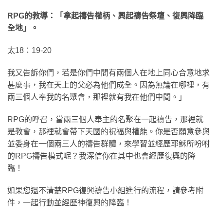
RPG
的教導：「拿起禱告權柄、興起禱告祭壇、復興降臨
全地」。
太18：19-20
我又告訴你們，若是你們中間有兩個人在地上同心合意地求
甚麼事，我在天上的父必為他們成全。因為無論在哪裡，有
兩三個人奉我的名聚會，那裡就有我在他們中間。」
RPG的呼召，當兩三個人奉主的名聚在一起禱告，那裡就
是教會，那裡就會帶下天國的祝福與權能。你是否願意參與
並委身在一個兩三人的禱告群體，來學習並經歷耶穌所吩咐
的RPG禱告模式呢？我深信你在其中也會經歷復興的降
臨！
如果您還不清楚RPG復興禱告小組進行的流程，請參考附
件，一起行動並經歷神復興的降臨！