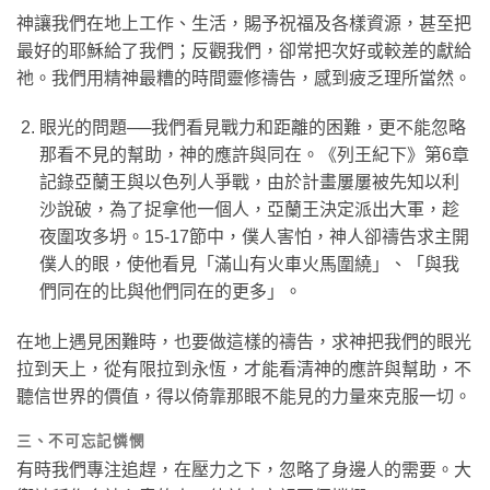
神讓我們在地上工作、生活，賜予祝福及各樣資源，甚至把
最好的耶穌給了我們；反觀我們，卻常把次好或較差的獻給
祂。我們用精神最糟的時間靈修禱告，感到疲乏理所當然。
眼光的問題──我們看見戰力和距離的困難，更不能忽略
那看不見的幫助，神的應許與同在。《列王紀下》第6章
記錄亞蘭王與以色列人爭戰，由於計畫屢屢被先知以利
沙說破，為了捉拿他一個人，亞蘭王決定派出大軍，趁
夜圍攻多坍。15-17節中，僕人害怕，神人卻禱告求主開
僕人的眼，使他看見「滿山有火車火馬圍繞」、「與我
們同在的比與他們同在的更多」。
在地上遇見困難時，也要做這樣的禱告，求神把我們的眼光
拉到天上，從有限拉到永恆，才能看清神的應許與幫助，不
聽信世界的價值，得以倚靠那眼不能見的力量來克服一切。
三、不可忘記憐憫
有時我們專注追趕，在壓力之下，忽略了身邊人的需要。大