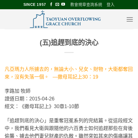
Skip
教會規章查詢系統
登入
SINCE 1957
to
content
(五)追趕到底的決心
凡亞瑪力人所擄去的，無論大小、兒女、財物，大衛都奪回
來，沒有失落一個。 —撒母耳記上30：19
李路加 牧師
證道日期：2015-04-26
經文：《撒母耳記上》30章1-10節
「追趕到底的決心」是重奪冠冕系列的完結篇。從這段經文
中，我們看見大衛與跟隨他的六百勇士如何追趕那些在背後
偷襲、擄去他們妻兒財產的仇敵。雖然突如其來的傷痛讓其