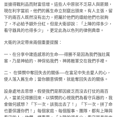
並搶得戰利品而財富倍增。這些人中原就不乏惡人與匪類，
現在利字當前，他們的舊生命立刻竄出頭來。有人主張，留
下的兩百人既然沒有出力，把屬於他們的還給他們也就夠
了，不必給予額外分紅。但是大衛卻說：「上陣的得多少，
看守器具的也得多少」，更定此為以色列的律例典章。
大衛的決定帶來兩個重要提醒：
一、在分享中建造感恩的生命──得勝不是因為我們強壯厲
害，乃是神給的、神保佑我們、神將敵軍交在我們手裡。
二、 在憐憫中奪回失去的關係──在富足中失去愛人的心，
使人落入舊生命；當你願意憐憫，就能奪回失去的關係。
設身處地去思想，假使我們是那因疲乏而沒去打仗的兩百
人，當弟兄得勝回來，以憐憫的心視我們為看守兵器的，我
會做何感想？「下一次，該我出去了！」「下一次，拼了命
也要保護你們！」每個家庭、每個服事、團隊，都有上陣與