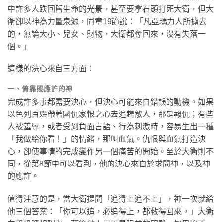
中許多人跌回舊生命的光景，甚至要拿石頭打死大衛，但大
衛卻以神為力量泉源，同章19節說：「凡亞瑪力人所擄去
的，無論大小、兒女、財物，大衛都奪回來，沒有失落一
個。」
這樣的決心來自三方面：
一、倚靠賜應許的神
完成許多事都需要決心，但決心可能來自錯誤的動機。如果
以色列百姓帶著國仇家恨之心去追趕敵人，那是報仇；有些
人被羞辱，或者受到負面言語、行為刺激時，容易生出一種
「我做給你看！」的情緒，那叫血氣。仇恨與血氣打造決
心，卻使事情的完成變作另一個痛苦的開始。至於大衛則不
同，從第8節中可以看到，他的決心來自於求問神，以及神
的應許。
值得注意的是，當大衛提問「追得上追不上」，神一次就給
他三個答案：「你可以追，必追得上，都救得回來。」大衛