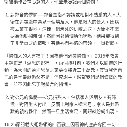
衛被稱作合神心意的人，他並未忘記兩個憐憫：
對鄰舍的憐憫──鄰舍是指不認識或相對不熟悉的人。大
衛在追趕途中遇見一個埃及人，他是敵人的僕人，因病
被丟棄在野地。這樣一個瀕死的仇敵之奴，大衛本不需
要為他耽擱時間，然而因著憐憫給他吃喝，結果卻得到
了非常重要的情報，有他熟門熟路的帶領，一舉得勝。
「憐恤人的人有福了！因為他們必蒙憐恤。」2015年教會
主題正是「溢恩的祝福」，兩個禮拜前，我們才以關懷的行
動，為大園的藍迪兒童之家募得將近三十萬元。其實我們自
己的建堂奉獻仍然不足，但感謝主，盼望我們是個慷慨的教
會，並不因此忘了對鄰舍的憐憫。
對弟兄的憐憫──弟兄指熟人，包括家人與朋友。有時
候，對陌生人付出，反而比對家人還容易；家人是共患
難的親密夥伴，然而一旦生活富足，問題就紛紛出現。
16-25節記載大衛帶領的四百戰士因著神的應許奪回一切，