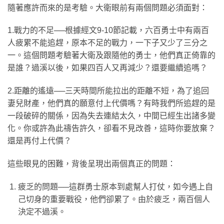
隨著應許而來的是考驗。大衛眼前有兩個問題必須面對：
1.戰力的不足──根據經文9-10節記載，六百勇士中有兩百
人疲累不能追趕，原本不足的戰力，一下子又少了三分之
一。這個問題考驗著大衛及跟隨他的勇士，他們真正倚靠的
是誰？過溪以後，如果四百人又再減少？還要繼續追嗎？
2.距離的遙遠──三天時間所能拉出的距離不短，為了追回
妻兒財產，他們真的願意付上代價嗎？有時我們所追趕的是
一段破碎的關係，因為失去連結太久，中間已經生出諸多變
化。你或許為此禱告許久，卻看不見改善，這時你要放棄？
還是再付上代價？
這些眼見的困難，背後呈現出兩個真正的問題：
疲乏的問題──這群勇士原本到處幫人打仗，如今遇上自
己切身的重要戰役，他們卻累了。由於疲乏，兩百個人
決定不過溪。