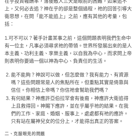
在乎投資報酬率，落後敵人三天是眼前的困難，如果追不
上，又何必去追？神在乎的卻是整個過程，祂的回答引導大
衛思想，在問「能不能追上」之前，應有其他的考量，包
括：
1.可不可以？著手計畫某事之前，這個問題表明我們生命中
有一位主，凡事必須尋求祂的帶領。世界所發展出來的是人
本主義、功利主義、享樂主義，以自我為中心，而求問上帝
則表明你要過一個以神為中心、負責任的生活。
能不能夠？神說可以做，但怎麼做？我有能力、有資源
嗎？這些問題常是人的焦點所在，但重點其實是倚靠與
信任。你相信上帝嗎？你信祂會幫助我們嗎？
有何結果？神應許亞伯拉罕會有後裔，神應許大衛追得
上且救得回。神賜下應許，並在乎屬乎祂的結果。在我
們的工作、家庭、婚姻、服事上，處處都有祂的應許。
只有站在屬神兒女的位分上，才能得出真正的答案。
二、克服眼見的問題