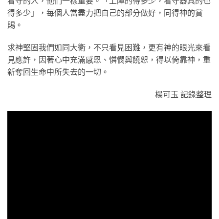
看守的人，他們一樣重要。「上陣的得多少，看守器具的也
得多少」，每個人當盡力把自己的部分做好，同得神的賞
賜。
求神堅固我們如同大衛，不只看見困難，更有神的眼光來看
見應許，因著心中充滿感恩、憐憫與饒恕，得以倚靠神，重
新奪回生命中所失去的一切。
楊可玉 記錄整理