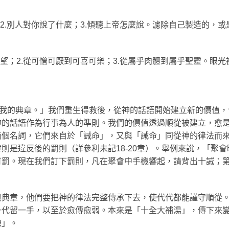
；2.別人對你說了什麼；3.傾聽上帝怎麼說。濾除自己製造的，
盼望；2.從可憎可厭到可喜可樂；3.從屬乎肉體到屬乎聖靈。眼
行我的典章。」我們重生得救後，從神的話語開始建立新的價值，包
神的話語作為行事為人的準則。我們的價值透過順從被建立，愈
兩個名詞，它們來自於「誡命」，又與「誡命」同從神的律法而
則是違反後的罰則（詳參利未記18-20章）。舉例來說，「聚
罰。現在我們訂下罰則，凡在聚會中手機響起，請背出十誡；第二
與典章，他們要把神的律法完整傳承下去，使代代都能謹守順從
一代留一手，以至於愈傳愈弱。本來是「十全大補湯」，傳下來
線」。