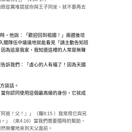
祂既從糞堆提拔你與王子同坐，就不要再去
我時，他說：「歡迎回到祖國！」兩週後培
站在入關隊伍中遠遠地就能看見「請主動告知班
。因為這是我家，我知道這裡的人常是無聲
經告訴我們：「虛心的人有福了！因為天國
對方談話。
。當你認同使用這個最高級的身份，它就成
爸！父！』」（羅8:15 ）我常用它與另
」（來4:16）當我們需要隨時的幫助，
坦然無懼地來到天父面前。