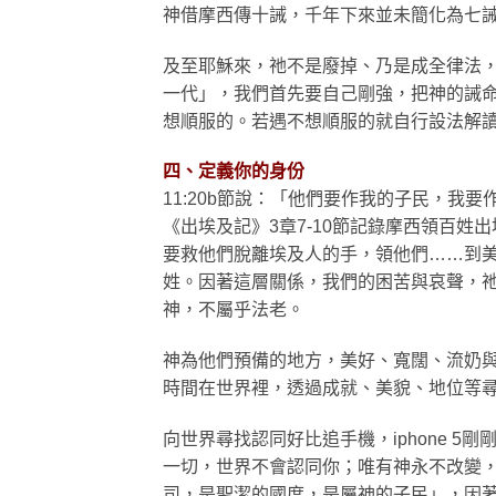
神借摩西傳十誡，千年下來並未簡化為七
及至耶穌來，祂不是廢掉、乃是成全律法
一代」，我們首先要自己剛強，把神的誡
想順服的。若遇不想順服的就自行設法解
四、定義你的身份
11:20b節說：「他們要作我的子民，
《出埃及記》3章7-10節記錄摩西領百
要救他們脫離埃及人的手，領他們……到
姓。因著這層關係，我們的困苦與哀聲，
神，不屬乎法老。
神為他們預備的地方，美好、寬闊、流奶
時間在世界裡，透過成就、美貌、地位等
向世界尋找認同好比追手機，iphone 
一切，世界不會認同你；唯有神永不改變
司，是聖潔的國度，是屬神的子民」，因著這