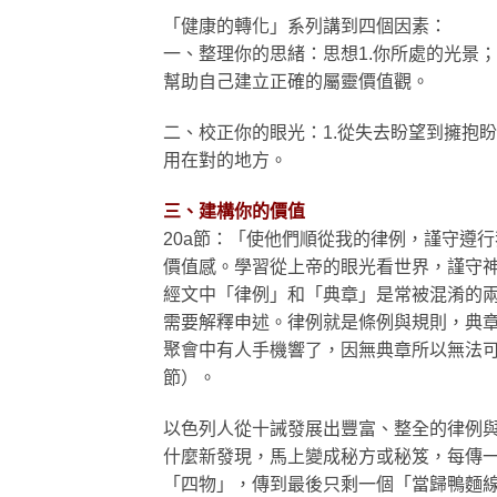
「健康的轉化」系列講到四個因素：
一、整理你的思緒：思想1.你所處的光景
幫助自己建立正確的屬靈價值觀。
二、校正你的眼光：1.從失去盼望到擁抱
用在對的地方。
三、建構你的價值
20a節：「使他們順從我的律例，謹守遵
價值感。學習從上帝的眼光看世界，謹守
經文中「律例」和「典章」是常被混淆的
需要解釋申述。律例就是條例與規則，典章
聚會中有人手機響了，因無典章所以無法可
節）。
以色列人從十誡發展出豐富、整全的律例
什麼新發現，馬上變成秘方或秘笈，每傳
「四物」，傳到最後只剩一個「當歸鴨麵