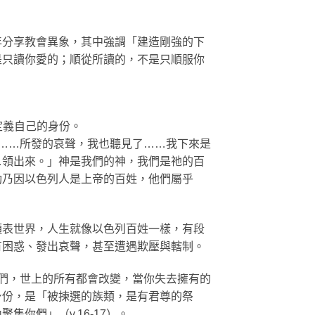
年分享教會異象，其中強調「建造剛強的下
是只讀你愛的；順從所讀的，不是只順服你
定義自己的身份。
了……所發的哀聲，我也聽見了……我下來是
…領出來。」神是我們的神，我們是祂的百
動乃因以色列人是上帝的百姓，他們屬乎
預表世界，人生就像以色列百姓一樣，有段
有困惑、發出哀聲，甚至遭遇欺壓與轄制。
訴我們，世上的所有都會改變，當你失去擁有的
身份，是「被揀選的族類，是有君尊的祭
你們」（v.16-17）。