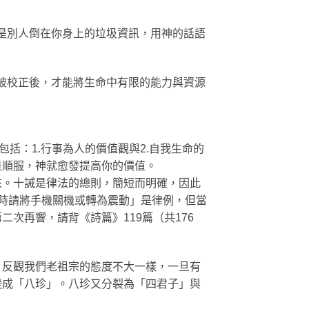
或是別人倒在你身上的垃圾資訊，用神的話語
光被校正後，才能將生命中有限的能力與資源
括：1.行事為人的價值觀與2.自我生命的
是順服，神就愈發提高你的價值。
來。十誡是律法的總則，簡短而明確，因此
會時請將手機關機或轉為震動」是律例，但當
次再響，請背《詩篇》119篇（共176
。反觀我們老祖宗的態度不大一樣，一旦有
變成「八珍」。八珍又分裂為「四君子」與