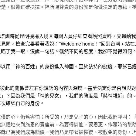
清楚，很難正確抉擇。神所賜尊貴的身份就是你做決定的憑藉。
陸培訓時從昆明機場入境。海關人員仔細查看護照資料，交還給
聞，檢查完畢看著我說：“Welcome home！”回到台灣，
只瞄了我一眼，沒說一句話。截然不同的態度，我卻不覺得如何
得以用「神的百姓」的身份進入神國。至於該持的態度，耶穌已
，彼此的關係會左右你說話的內容與深度，甚至決定你是否想與
父」？因為我們是「神的兒女」，我們的態度是「與神親近」的
再次確認自己的身份。
僕的心，仍舊害怕；所受的，乃是兒子的心，因此我們呼叫：『阿
無懼地來到施恩的寶座前，為要得憐恤，蒙恩惠，作隨時的幫助。
耶穌已為我們成為贖價，我們乃是帶著被恢復、被赦免的身份，