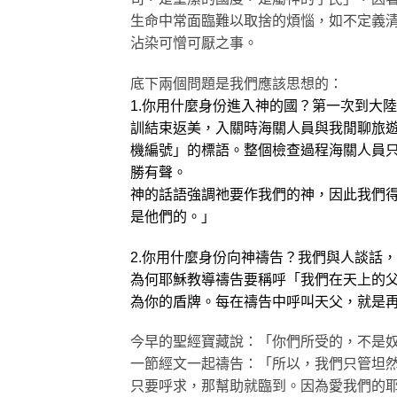
生命中常面臨難以取捨的煩惱，如不定義
沾染可憎可厭之事。
底下兩個問題是我們應該思想的：
1.你用什麼身份進入神的國？第一次到大
訓結束返美，入關時海關人員與我閒聊旅遊見
機編號」的標語。整個檢查過程海關人員
勝有聲。
神的話語強調祂要作我們的神，因此我們
是他們的。」
2.你用什麼身份向神禱告？我們與人談話
為何耶穌教導禱告要稱呼「我們在天上的
為你的盾牌。每在禱告中呼叫天父，就是
今早的聖經寶藏說：「你們所受的，不是奴
一節經文一起禱告：「所以，我們只管坦然
只要呼求，那幫助就臨到。因為愛我們的