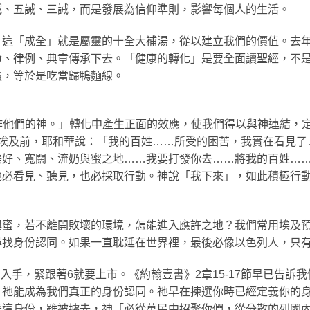
誡、五誡、三誡，而是發展為信仰準則，影響每個人的生活。
，這「成全」就是屬靈的十全大補湯，從以建立我們的價值。去
命、律例、典章傳承下去。「健康的轉化」是要全面讀聖經，不
讀，等於是吃當歸鴨麵線。
我要作他們的神。」轉化中產生正面的效應，使我們得以與神連結，
姓出埃及前，耶和華說：「我的百姓……所受的困苦，我實在看見
美好、寬闊、流奶與蜜之地……我要打發你去……將我的百姓…
祂必看見、聽見，也必採取行動。神說「我下來」，如此積極行
與蜜，若不離開敗壞的環境，怎能進入應許之地？我們常用埃及
尋找身份認同。如果一直耽延在世界裡，最後必像以色列人，只
5剛剛入手，緊跟著6就要上市。《約翰壹書》2章15-17節早已告
，祂能成為我們真正的身份認同。祂早在揀選你時已經定義你的
身份，雖被擄去，神「必從萬民中招聚你們，從分散的列國內聚集